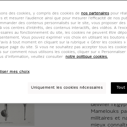
Instru
isons des cookies, y compris des cookies de
nos partenaires
pour réal
cordes
es et mesurer l’audience ainsi que pour mesurer l’efficacité de nos pub
mmander des contenus personnalisés sur le site, vous proposer des p
 vos centres d'intérêts, des contenus interactifs, des vidéos. A l’exc
parais
ssaires au fonctionnement du site, les cookies ne peuvent être dép
sentement. Vous pouvez exprimer vos choix en utilisant les boutons 
’avis à tout moment en cliquant sur la rubrique « Gérer les cookies »
aux ég
aque page du site. Si vous ne souhaitez pas accepter tous les cooki
us sur comment nous utilisons les cookies, cliquer sur « Personnalise
us d’information, veuillez consulter
notre politique cookies.
KM005099
liser mes choix
L'expédition d
Egypte, comm
Uniquement les cookies nécessaires
Tout 
Bonaparte ent
a deux volonté
délivrer l'Égy
Mamelouks pa
militaires et 
mieux connaîtr