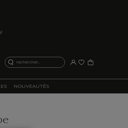
s
)
rechercher...
Votre compte
Liste d'achat
ES
NOUVEAUTÉS
pe