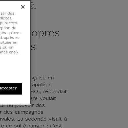
ments à
iser des
 qui
licités,
ublicités
eption de
sent propres
osés qu’avec
ci-après et
 située en
yptiens
es ou en
r mes choix
e l'armée française en
andée par Napoléon
accepter
re 1798 et 1801, répondait
s. La première voulait
pte du pouvoir des
r des campagnes
navales. La seconde visait à
e ce sol étranger : c'est