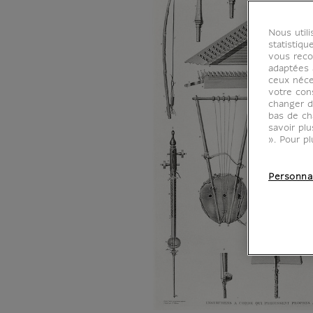
Nous util
statistiqu
vous reco
adaptées à
ceux néce
votre con
changer d
bas de ch
savoir pl
». Pour pl
Personna