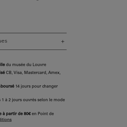
ues
lle
du musée du Louvre
isé
CB, Visa, Mastercard, Amex,
mboursé
14 jours pour changer
 1 à 2 jours ouvrés selon le mode
e à partir de 80€
en Point de
itions