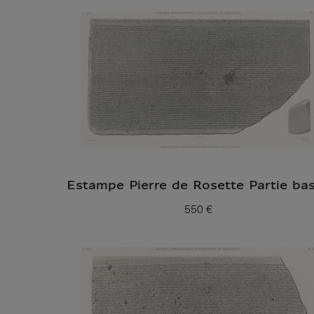
Estampe Pierre de Rosette Partie ba
550 €
Prix ​​actuel