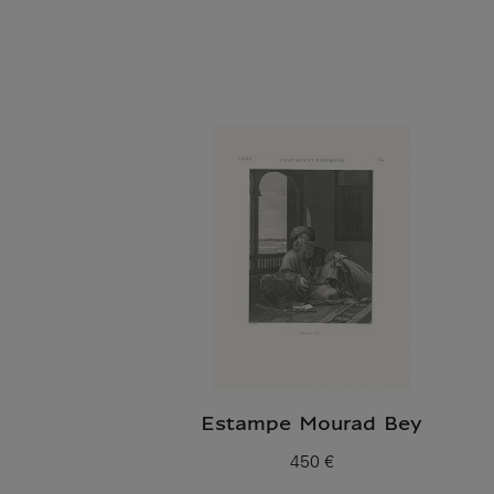
Estampe Mourad Bey
450 €
Prix ​​actuel