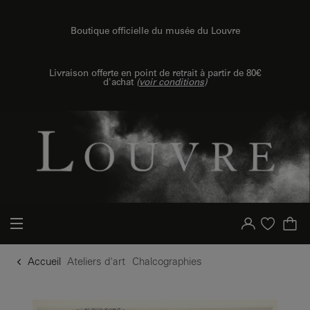
u contenu
 au menu
Boutique officielle du musée du Louvre
Livraison offerte en point de retrait à partir de 80€
d'achat
(
voir conditions
)
Votre compte
Liste d'achat
Accueil
Ateliers d'art
Chalcographies