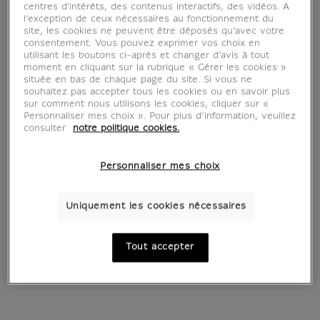
centres d'intérêts, des contenus interactifs, des vidéos. A
l’exception de ceux nécessaires au fonctionnement du
site, les cookies ne peuvent être déposés qu’avec votre
consentement. Vous pouvez exprimer vos choix en
utilisant les boutons ci-après et changer d’avis à tout
moment en cliquant sur la rubrique « Gérer les cookies »
2 Œuvres
située en bas de chaque page du site. Si vous ne
souhaitez pas accepter tous les cookies ou en savoir plus
sur comment nous utilisons les cookies, cliquer sur «
Personnaliser mes choix ». Pour plus d’information, veuillez
consulter
notre politique cookies.
Personnaliser mes choix
Uniquement les cookies nécessaires
Tout accepter
Esclave mourant
Esclave rebelle
Michel-Ange (1475-1564)
Michel-Ange (1475-1564)
À partir de
22 €
À partir de
22 €
Prix ​​actuel
Prix ​​actuel