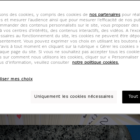
isons des cookies, y compris des cookies de
nos partenaires
pour réal
es et mesurer l’audience ainsi que pour mesurer l’efficacité de nos pub
mmander des contenus personnalisés sur le site, vous proposer des p
 vos centres d'intérêts, des contenus interactifs, des vidéos. A l’exc
ssaires au fonctionnement du site, les cookies ne peuvent être dép
sentement. Vous pouvez exprimer vos choix en utilisant les boutons 
’avis à tout moment en cliquant sur la rubrique « Gérer les cookies »
aque page du site. Si vous ne souhaitez pas accepter tous les cooki
us sur comment nous utilisons les cookies, cliquer sur « Personnalise
us d’information, veuillez consulter
notre politique cookies.
 Hall
liser mes choix
e Louvre
Uniquement les cookies nécessaires
Tout 