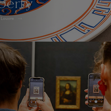
berty
e Louvre