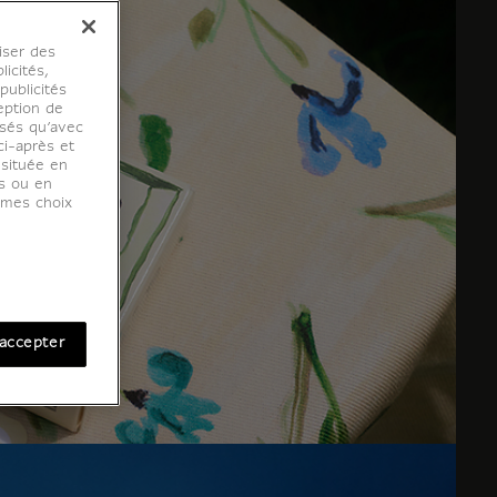
iser des
licités,
ublicités
eption de
osés qu’avec
ci-après et
 située en
es ou en
r mes choix
accepter