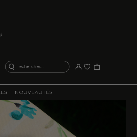
s
)
rechercher...
Votre compte
Liste d'achat
ES
NOUVEAUTÉS