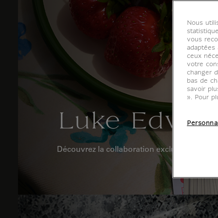
Nous util
statistiqu
vous reco
adaptées à
ceux néce
votre con
changer d
bas de ch
savoir pl
». Pour pl
Luke Edward
Personna
Découvrez la collaboration exclusive avec l