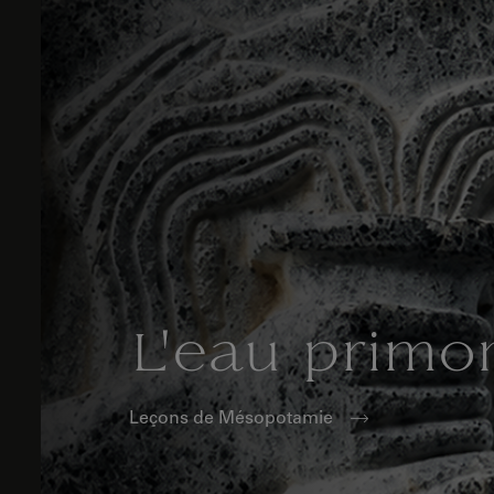
L'eau primor
Leçons de Mésopotamie