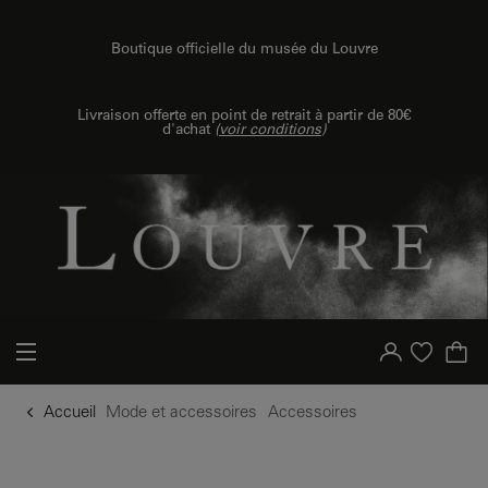
u contenu
 au menu
Boutique officielle du musée du Louvre
Livraison offerte en point de retrait à partir de 80€
d'achat
(
voir conditions
)
Votre compte
Liste d'achat
Accueil
Mode et accessoires
Accessoires