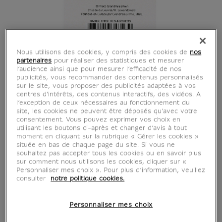
Nous utilisons des cookies, y compris des cookies de
nos
partenaires
pour réaliser des statistiques et mesurer
l’audience ainsi que pour mesurer l’efficacité de nos
publicités, vous recommander des contenus personnalisés
sur le site, vous proposer des publicités adaptées à vos
centres d'intérêts, des contenus interactifs, des vidéos. A
l’exception de ceux nécessaires au fonctionnement du
Badge Frise des
site, les cookies ne peuvent être déposés qu’avec votre
consentement. Vous pouvez exprimer vos choix en
utilisant les boutons ci-après et changer d’avis à tout
archers
moment en cliquant sur la rubrique « Gérer les cookies »
située en bas de chaque page du site. Si vous ne
souhaitez pas accepter tous les cookies ou en savoir plus
CU500642
sur comment nous utilisons les cookies, cliquer sur «
Personnaliser mes choix ». Pour plus d’information, veuillez
consulter
notre politique cookies.
Panneau de la Frise des archers, Palais de
Darius Ier, Sus, Iran actuel (détail), vers 522-
Personnaliser mes choix
486 avant J.-C. Céramique siliceuse à glaçure.