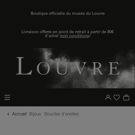
u contenu
 au menu
Boutique officielle du musée du Louvre
Livraison offerte en point de retrait à partir de 80€
d'achat
(
voir conditions
)
Votre compte
Liste d'achat
Accueil
Bijoux
Boucles d'oreilles