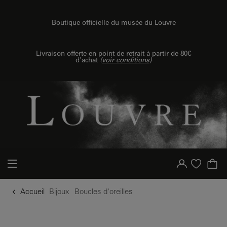
u contenu
 au menu
Boutique officielle du musée du Louvre
Livraison offerte en point de retrait à partir de 80€
d'achat
(
voir conditions
)
Votre compte
Liste d'achat
Accueil
Bijoux
Boucles d'oreilles