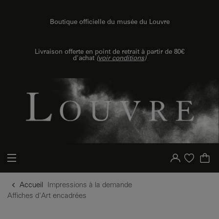
u contenu
 au menu
Boutique officielle du musée du Louvre
Livraison offerte en point de retrait à partir de 80€
d'achat
(
voir conditions
)
{{ new Intl.NumberFormat('fr').format(dimensions.legend.h) }} {{ dimensions.legend.unit }}
Votre compte
Liste d'achat
Accueil
Impressions à la demande
Affiches d'Art encadrées