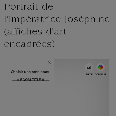
Portrait de
l’impératrice Joséphine
(affiches d'art
encadrées)
{{ new Intl.NumberFormat('fr').format(dimensions.legend.w) }} {{ 
Choisir la couleur
Choisir une ambiance
PIÈCE
COULEUR
{{ ROOM.TITLE }}