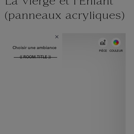
La Vierge et l'Enfant
(panneaux acryliques)
{{ new Intl.NumberFormat('fr').format(dimensions.legend.w) }} {{ 
Choisir la couleur
Choisir une ambiance
PIÈCE
COULEUR
{{ ROOM.TITLE }}