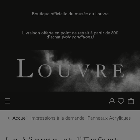
{{ new Intl.NumberFormat('fr').format(dimensions.legend.h) }} {{ dimensions.legend.unit }}
u contenu
 au menu
Boutique officielle du musée du Louvre
Livraison offerte en point de retrait à partir de 80€
d'achat
(
voir conditions
)
Votre compte
Liste d'achat
Accueil
Impressions à la demande
Panneaux Acryliques