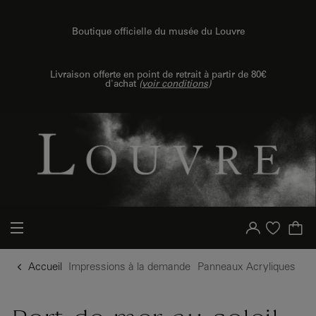
u contenu
 au menu
Boutique officielle du musée du Louvre
{{ new Intl.NumberFormat('fr').format(dimensions.legend.h) }} {{ dimensions.legend.unit }}
Livraison offerte en point de retrait à partir de 80€
d'achat
(
voir conditions
)
Votre compte
Liste d'achat
Accueil
Impressions à la demande
Panneaux Acryliques