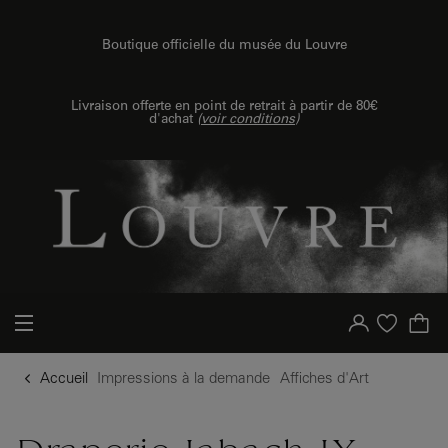
u contenu
 au menu
Boutique officielle du musée du Louvre
{{ new Intl.NumberFormat('fr').format(dimensions.legend.h) }} {{ dimensions.legend.unit }}
Livraison offerte en point de retrait à partir de 80€
d'achat
(
voir conditions
)
Votre compte
Liste d'achat
Accueil
Impressions à la demande
Affiches d'Art