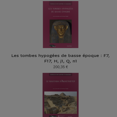
Les tombes hypogées de basse époque : F7,
F17, H, j1, Q, n1
200,35 €
Prix ​​actuel