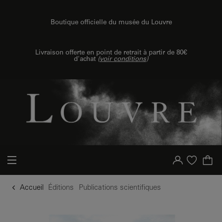
u contenu
 au menu
Boutique officielle du musée du Louvre
Livraison offerte en point de retrait à partir de 80€
d'achat
(
voir conditions
)
Votre compte
Liste d'achat
Accueil
Éditions
Publications scientifiques