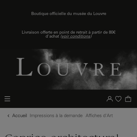
{{ new Intl.NumberFormat('fr').format(dimensions.legend.h) }} {{ dimensions.legend.unit }}
u contenu
 au menu
Boutique officielle du musée du Louvre
Livraison offerte en point de retrait à partir de 80€
d'achat
(
voir conditions
)
Votre compte
Liste d'achat
Accueil
Impressions à la demande
Affiches d'Art