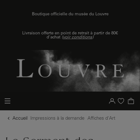
{{ new Intl.NumberFormat('fr').format(dimensions.legend.h) }} {{ dimensions.legend.unit }}
u contenu
 au menu
Boutique officielle du musée du Louvre
Livraison offerte en point de retrait à partir de 80€
d'achat
(
voir conditions
)
Votre compte
Liste d'achat
Accueil
Impressions à la demande
Affiches d'Art