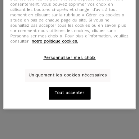
étroits avec des personnalités et des artistes
consentement. Vous pouvez exprimer vos choix en
venus des Caraïbes, ainsi avec la famille
utilisant les boutons ci-après et changer d’avis à tout
Dumas - le général, lui aussi fils d'une esclave,
moment en cliquant sur la rubrique « Gérer les cookies »
située en bas de chaque page du site. Si vous ne
et le jeune écrivain Alexandre Dumas. Comme
souhaitez pas accepter tous les cookies ou en savoir plus
nombre de ses contemporains il dut, pour
sur comment nous utilisons les cookies, cliquer sur «
Personnaliser mes choix ». Pour plus d’information, veuillez
obtenir des commandes, s'adapter à la rapide
consulter
notre politique cookies.
succession des régimes et aux retournements
politiques, depuis la période révolutionnaire
Personnaliser mes choix
jusqu'à l'aube de la monarchie de Juillet.
Uniquement les cookies nécessaires
Cette exposition permettra de suivre ce
parcours romanesque et singulier, mais aussi
Tout accepter
révélateur des possibilités offertes par une
époque de mutations et de bouleversements.
Elle sera l'occasion de redécouvrir son œuvre,
largement consacré aux sujets antiques et
littéraires, et son tableau le plus célèbre, Le
Serment des ancêtres, offert à la jeune