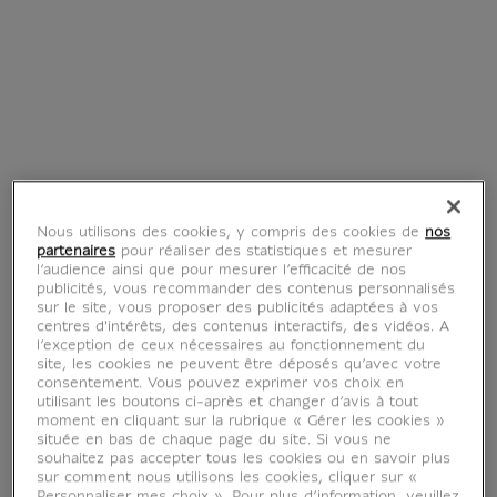
1497-1543
Tout à la fois peintre et graveur de la
Renaissance, Hans Holbein le Jeune naît à
Augsbourg, en Bavière. Fils et frère cadet
de peintres, il étudie très jeune dans
Nous utilisons des cookies, y compris des cookies de
nos
partenaires
pour réaliser des statistiques et mesurer
l'atelier familial, qui compte parmi les plus
l’audience ainsi que pour mesurer l’efficacité de nos
réputés de la ville. Établi dans un premier
publicités, vous recommander des contenus personnalisés
sur le site, vous proposer des publicités adaptées à vos
temps à Bâle, en Suisse, il réalise les
centres d'intérêts, des contenus interactifs, des vidéos. A
portraits de la haute bourgeoise
l’exception de ceux nécessaires au fonctionnement du
site, les cookies ne peuvent être déposés qu’avec votre
commerçante et d'hommes de lettres. Un
consentement. Vous pouvez exprimer vos choix en
voyage en France permet à Hans Holbein
utilisant les boutons ci-après et changer d’avis à tout
moment en cliquant sur la rubrique « Gérer les cookies »
le Jeune de découvrir Léonard de Vinci et
située en bas de chaque page du site. Si vous ne
sa fameuse technique « des trois crayons
souhaitez pas accepter tous les cookies ou en savoir plus
sur comment nous utilisons les cookies, cliquer sur «
», consistant à exécuter des portraits à