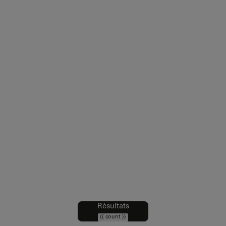
Mentions légales
Conditions générales de vente
Propriété intellectuelle et Crédits
Accessibilité Web : partiellement conforme
Politique de protection des données
Politique cookies
Gérer mes cookies
Résultats
Filtres
{{ count }}