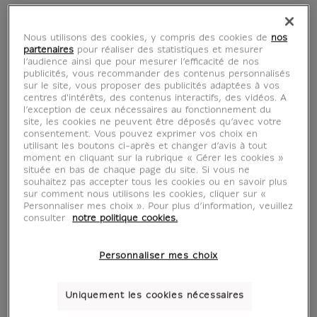
Nous utilisons des cookies, y compris des cookies de
nos
partenaires
pour réaliser des statistiques et mesurer
Baron Antoine-Jean
l’audience ainsi que pour mesurer l’efficacité de nos
publicités, vous recommander des contenus personnalisés
Gros
sur le site, vous proposer des publicités adaptées à vos
centres d'intérêts, des contenus interactifs, des vidéos. A
l’exception de ceux nécessaires au fonctionnement du
site, les cookies ne peuvent être déposés qu’avec votre
1771-1835
consentement. Vous pouvez exprimer vos choix en
utilisant les boutons ci-après et changer d’avis à tout
moment en cliquant sur la rubrique « Gérer les cookies »
située en bas de chaque page du site. Si vous ne
Antoine-Jean Gros fut l'un des plus
souhaitez pas accepter tous les cookies ou en savoir plus
sur comment nous utilisons les cookies, cliquer sur «
célèbres élèves du peintre Jacques-Louis
Personnaliser mes choix ». Pour plus d’information, veuillez
David. Représentant de la peinture néo-
consulter
notre politique cookies.
classique il s'oriente ensuite vers le
romantisme devenant l'un de ses premiers
Personnaliser mes choix
adeptes. Il connut un succès précoce
notamment à la cour de Napoléon
Uniquement les cookies nécessaires
Bonaparte, réalisant des portrait de