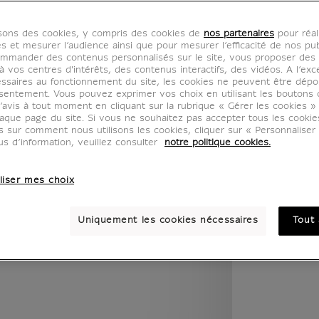
legend.w) }} {{ dimensions.legend.unit }}
isons des cookies, y compris des cookies de
nos partenaires
pour réal
es et mesurer l’audience ainsi que pour mesurer l’efficacité de nos pub
mmander des contenus personnalisés sur le site, vous proposer des p
PIÈCE
COULEUR
 vos centres d'intérêts, des contenus interactifs, des vidéos. A l’exc
ssaires au fonctionnement du site, les cookies ne peuvent être dép
sentement. Vous pouvez exprimer vos choix en utilisant les boutons 
’avis à tout moment en cliquant sur la rubrique « Gérer les cookies »
aque page du site. Si vous ne souhaitez pas accepter tous les cooki
us sur comment nous utilisons les cookies, cliquer sur « Personnalise
us d’information, veuillez consulter
notre politique cookies.
liser mes choix
Uniquement les cookies nécessaires
Tout 