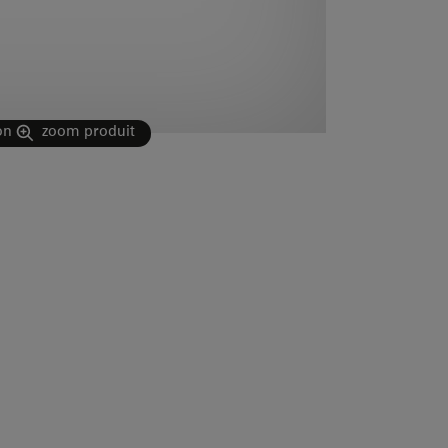
on
zoom produit