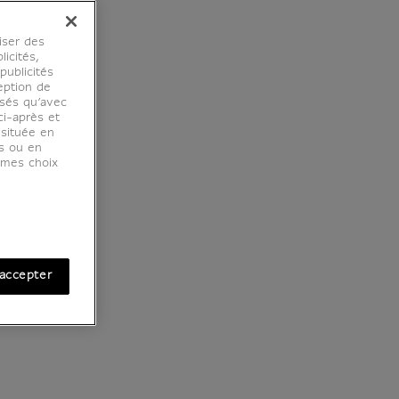
iser des
licités,
ublicités
eption de
osés qu’avec
ci-après et
 située en
es ou en
r mes choix
accepter