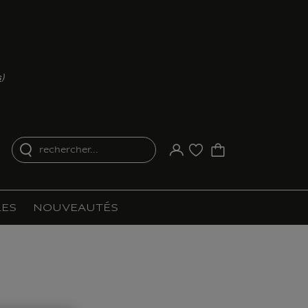
s
)
rechercher...
Votre compte
Liste d'achat
ES
NOUVEAUTÉS