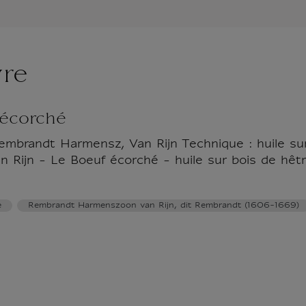
vre
 écorché
embrandt Harmensz, Van Rijn Technique : huile su
n Rijn - Le Boeuf écorché - huile sur bois de hê
e
Rembrandt Harmenszoon van Rijn, dit Rembrandt (1606-1669)