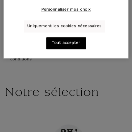
Personnaliser mes choix
Boutique officielle
du musée du Louvre
Paiement sécurisé
CB, Visa, Mastercard, Amex, Paypal
Uniquement les cookies nécessaires
Satisfait ou remboursé
14 jours pour changer d'avis
Expédition
sous 1 à 2 jours ouvrés selon le mode de
Tout accepter
livraison
Livraison offerte à partir de 80€
en Point de retrait
voir
conditions
Notre sélection