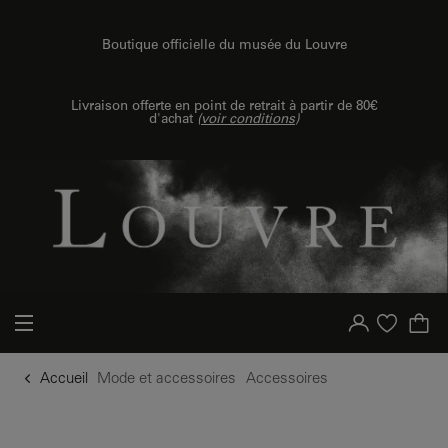
u contenu
 au menu
Boutique officielle du musée du Louvre
Livraison offerte en point de retrait à partir de 80€
d'achat
(
voir conditions
)
Votre compte
Liste d'achat
Accueil
Mode et accessoires
Accessoires