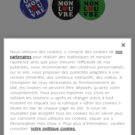
Badge noir Oh ! Mon
Nous utilisons des cookies, y compris des cookies de
nos
partenaires
pour réaliser des statistiques et mesurer
Louvre
l’audience ainsi que pour mesurer l’efficacité de nos
publicités, vous recommander des contenus personnalisés
sur le site, vous proposer des publicités adaptées à vos
CU500645
centres d'intérêts, des contenus interactifs, des vidéos. A
l’exception de ceux nécessaires au fonctionnement du
site, les cookies ne peuvent être déposés qu’avec votre
Craquez pour ce badge pensé pour les
consentement. Vous pouvez exprimer vos choix en
utilisant les boutons ci-après et changer d’avis à tout
passionnés du Louvre !
moment en cliquant sur la rubrique « Gérer les cookies »
située en bas de chaque page du site. Si vous ne
souhaitez pas accepter tous les cookies ou en savoir plus
sur comment nous utilisons les cookies, cliquer sur «
Personnaliser mes choix ». Pour plus d’information, veuillez
Caractéristiques
tion fermée
consulter
notre politique cookies.