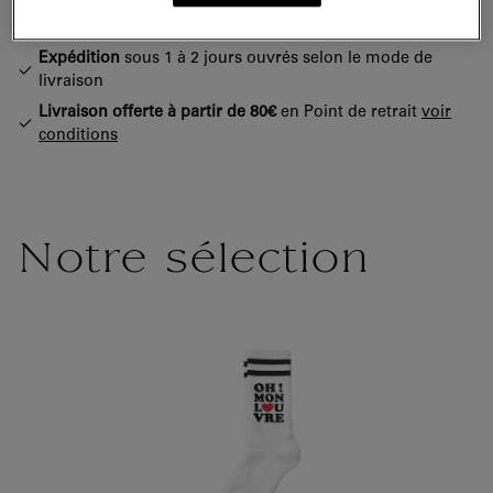
Satisfait ou remboursé
14 jours pour changer d'avis
Expédition
sous 1 à 2 jours ouvrés selon le mode de
livraison
Livraison offerte à partir de 80€
en Point de retrait
voir
conditions
Notre sélection