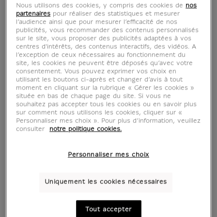
Nous utilisons des cookies, y compris des cookies de
nos
partenaires
pour réaliser des statistiques et mesurer
Chaussettes noires Oh
l’audience ainsi que pour mesurer l’efficacité de nos
publicités, vous recommander des contenus personnalisés
sur le site, vous proposer des publicités adaptées à vos
! Mon Louvre
centres d'intérêts, des contenus interactifs, des vidéos. A
l’exception de ceux nécessaires au fonctionnement du
site, les cookies ne peuvent être déposés qu’avec votre
CH901699
consentement. Vous pouvez exprimer vos choix en
utilisant les boutons ci-après et changer d’avis à tout
moment en cliquant sur la rubrique « Gérer les cookies »
située en bas de chaque page du site. Si vous ne
Craquez pour ces chaussettes originales et
souhaitez pas accepter tous les cookies ou en savoir plus
décalées pensées pour les passionnés du
sur comment nous utilisons les cookies, cliquer sur «
Personnaliser mes choix ». Pour plus d’information, veuillez
Louvre !
consulter
notre politique cookies.
Personnaliser mes choix
Caractéristiques
tion fermée
Uniquement les cookies nécessaires
Boutique officielle
du musée du Louvre
Tout accepter
Paiement sécurisé
CB, Visa, Mastercard, Amex, Paypal