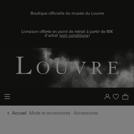
u contenu
 au menu
Boutique officielle du musée du Louvre
Livraison offerte en point de retrait à partir de 80€
d'achat
(
voir conditions
)
Votre compte
Liste d'achat
Accueil
Mode et accessoires
Accessoires