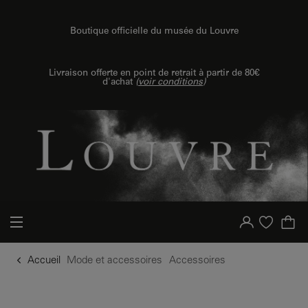
u contenu
 au menu
Boutique officielle du musée du Louvre
Livraison offerte en point de retrait à partir de 80€
d'achat
(
voir conditions
)
Votre compte
Liste d'achat
Accueil
Mode et accessoires
Accessoires