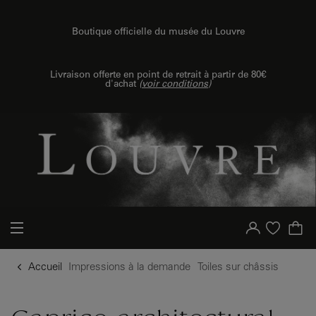
u contenu
 au menu
Boutique officielle du musée du Louvre
{{ new Intl.NumberFormat('fr').format(dimensions.legend.h) }} {{ dimensions.legend.unit }}
Livraison offerte en point de retrait à partir de 80€
d'achat
(
voir conditions
)
Votre compte
Liste d'achat
Accueil
Impressions à la demande
Toiles sur châssis