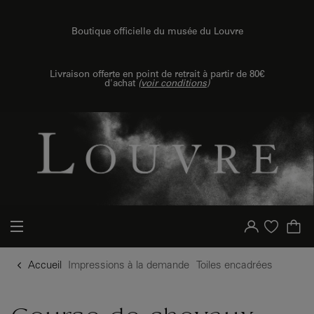
u contenu
 au menu
Boutique officielle du musée du Louvre
{{ new Intl.NumberFormat('fr').format(dimensions.legend.h) }} {{ dimensions.legend.unit }}
Livraison offerte en point de retrait à partir de 80€
d'achat
(
voir conditions
)
Votre compte
Liste d'achat
Accueil
Impressions à la demande
Toiles encadrées