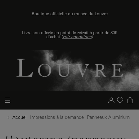
{{ new Intl.NumberFormat('fr').format(dimensions.legend.h) }} {{ dimensions.legend.unit }}
u contenu
 au menu
Boutique officielle du musée du Louvre
Livraison offerte en point de retrait à partir de 80€
d'achat
(
voir conditions
)
Votre compte
Liste d'achat
Accueil
Impressions à la demande
Panneaux Aluminium