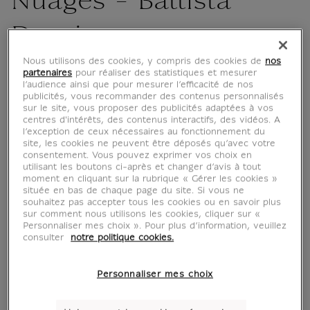
Nuages - Battista
Dossi
Nous utilisons des cookies, y compris des cookies de
nos
CU400908
partenaires
pour réaliser des statistiques et mesurer
l’audience ainsi que pour mesurer l’efficacité de nos
publicités, vous recommander des contenus personnalisés
sur le site, vous proposer des publicités adaptées à vos
Un trait d'histoire entre vos doigts. Idéal pour
centres d'intérêts, des contenus interactifs, des vidéos. A
les amoureux de papeterie, d'art ou tout
l’exception de ceux nécessaires au fonctionnement du
simplement pour apporter une touche
site, les cookies ne peuvent être déposés qu’avec votre
consentement. Vous pouvez exprimer vos choix en
d'originalité dans votre trousse. Motif inspiré
utilisant les boutons ci-après et changer d’avis à tout
des nuages extrait de l'œuvre
Saint Jérôme
moment en cliquant sur la rubrique « Gérer les cookies »
située en bas de chaque page du site. Si vous ne
pénitent
de
Battista Dossi
.
souhaitez pas accepter tous les cookies ou en savoir plus
sur comment nous utilisons les cookies, cliquer sur «
Personnaliser mes choix ». Pour plus d’information, veuillez
consulter
notre politique cookies.
Caractéristiques
tion fermée
Personnaliser mes choix
Boutique officielle
du musée du Louvre