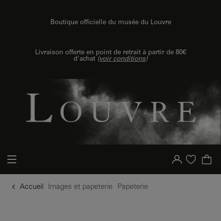
u contenu
 au menu
Boutique officielle du musée du Louvre
Livraison offerte en point de retrait à partir de 80€
d'achat
(
voir conditions
)
Votre compte
Liste d'achat
Accueil
Images et papeterie
Papeterie