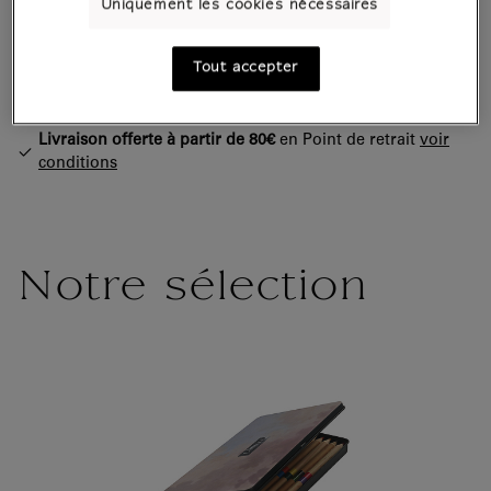
Uniquement les cookies nécessaires
Paiement sécurisé
CB, Visa, Mastercard, Amex, Paypal
Satisfait ou remboursé
14 jours pour changer d'avis
Tout accepter
Expédition
sous 1 à 2 jours ouvrés selon le mode de
livraison
Livraison offerte à partir de 80€
en Point de retrait
voir
conditions
Notre sélection