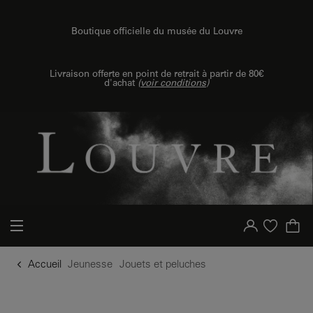
u contenu
 au menu
Boutique officielle du musée du Louvre
Livraison offerte en point de retrait à partir de 80€
d'achat
(
voir conditions
)
Votre compte
Liste d'achat
Accueil
Jeunesse
Jouets et peluches