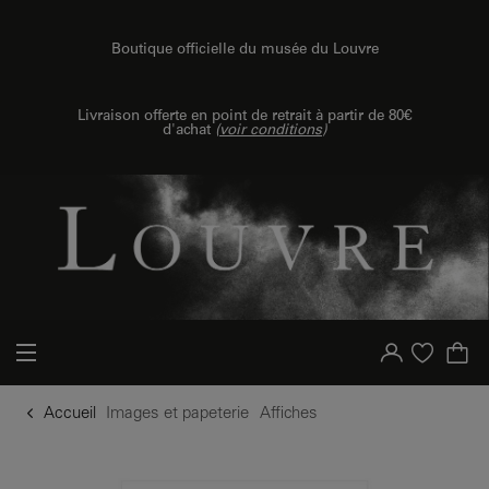
u contenu
 au menu
Boutique officielle du musée du Louvre
Livraison offerte en point de retrait à partir de 80€
d'achat
(
voir conditions
)
Votre compte
Liste d'achat
Accueil
Images et papeterie
Affiches