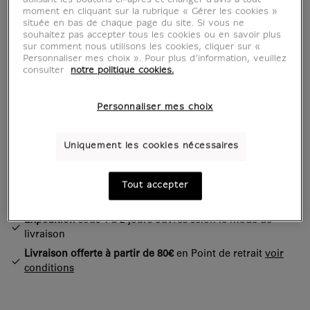
Porte serviette : Fou enlaçant une femme
moment en cliquant sur la rubrique « Gérer les cookies »
Chêne polychromé. H. 46; l. 51...
située en bas de chaque page du site. Si vous ne
souhaitez pas accepter tous les cookies ou en savoir plus
sur comment nous utilisons les cookies, cliquer sur «
Lire la suite
Personnaliser mes choix ». Pour plus d’information, veuillez
consulter
notre politique cookies.
Caractéristiques
Personnaliser mes choix
tion fermée
Uniquement les cookies nécessaires
Boutique officielle
du musée du Louvre
Paiement sécurisé
CB, Visa, Mastercard, Amex, Paypal
Tout accepter
Satisfait ou remboursé
14 jours pour changer d'avis
Expédition
sous 1 à 2 jours ouvrés selon le mode de
livraison
Livraison offerte à partir de 80€
en Point de retrait
voir
conditions