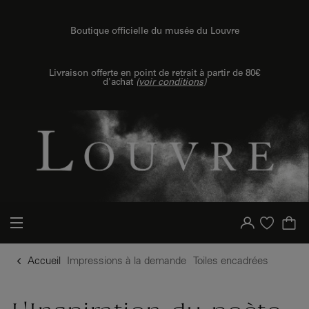
{{ new Intl.NumberFormat('fr').format(dimensions.legend.h) }} {{ dimensions.legend.unit }}
u contenu
 au menu
Boutique officielle du musée du Louvre
Livraison offerte en point de retrait à partir de 80€
d'achat
(
voir conditions
)
Votre compte
Liste d'achat
Accueil
Impressions à la demande
Toiles encadrées