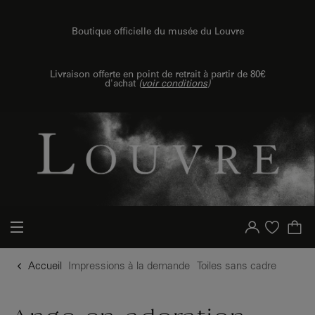
{{ new Intl.NumberFormat('fr').format(dimensions.legend.h) }} {{ dimensions.legend.unit }}
u contenu
 au menu
Boutique officielle du musée du Louvre
Livraison offerte en point de retrait à partir de 80€
d'achat
(
voir conditions
)
Votre compte
Liste d'achat
Accueil
Impressions à la demande
Toiles sans cadre