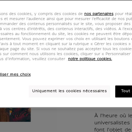
Louvre
isons des cookies, y compris des cookies de
nos partenaires
pour réal
dispar
es et mesurer l’audience ainsi que pour mesurer l’efficacité de nos pub
mmander des contenus personnalisés sur le site, vous proposer des p
 vos centres d'intérêts, des contenus interactifs, des vidéos. A l’exc
siècle 
ssaires au fonctionnement du site, les cookies ne peuvent être dép
sentement. Vous pouvez exprimer vos choix en utilisant les boutons 
’avis à tout moment en cliquant sur la rubrique « Gérer les cookies »
Louvre
aque page du site. Si vous ne souhaitez pas accepter tous les cooki
us sur comment nous utilisons les cookies, cliquer sur « Personnalise
us d’information, veuillez consulter
notre politique cookies.
MX020885
liser mes choix
Comment le L
extraordinaire 
Uniquement les cookies nécessaires
Tout 
d'expérimenta
reconfiguratio
À l'heure où l
universaliste
font l'objet de