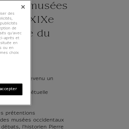
. Les musées
iser des
us du XIXe
licités,
ublicités
eption de
(Chaire du
osés qu’avec
ci-après et
 située en
)
es ou en
r mes choix
ouvre est devenu un
laboratoire
accepter
tion en perpétuelle
n ?
es prétentions
s des musées occidentaux
 débats, l'historien Pierre