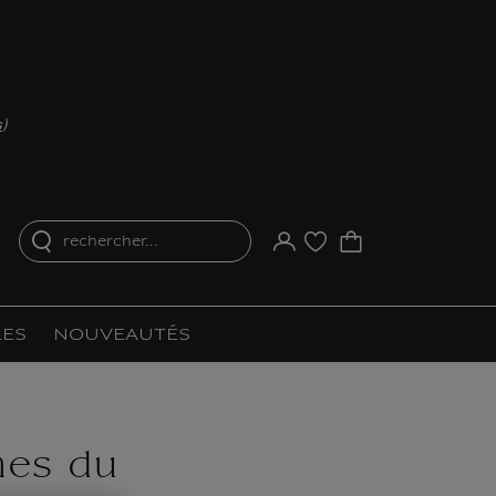
s
)
rechercher...
Votre compte
Liste d'achat
ES
NOUVEAUTÉS
mes du