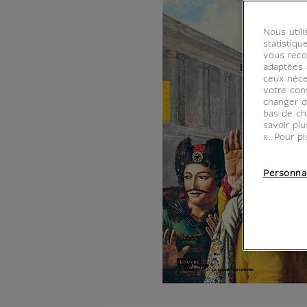
Nous util
statistiqu
vous reco
adaptées à
ceux néce
votre con
changer d
bas de ch
savoir pl
». Pour pl
Personna