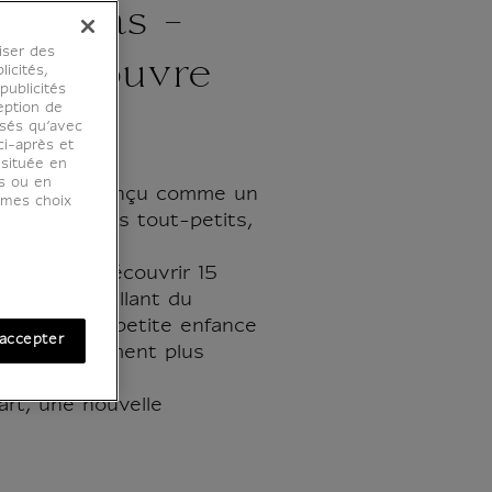
tits pas -
iser des
du Louvre
licités,
ublicités
eption de
osés qu’avec
ci-après et
 située en
es ou en
ivre d'art conçu comme un
r mes choix
ence pour les tout-petits,
amille.
permet de découvrir 15
un lexique allant du
simple de la petite enfance
accepter
 progressivement plus
'art, une nouvelle