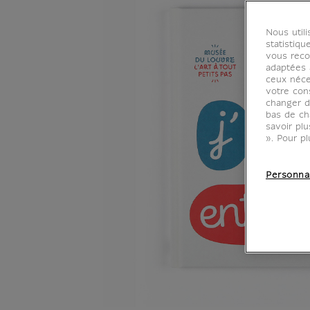
Nous util
statistiqu
vous reco
adaptées à
ceux néce
votre con
changer d
bas de ch
savoir pl
». Pour pl
Personna