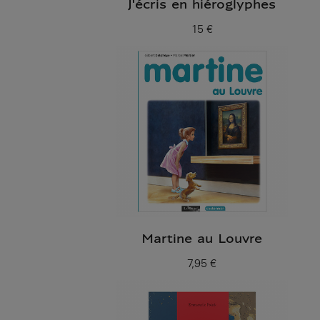
J'écris en hiéroglyphes
15 €
Prix ​​actuel
Martine au Louvre
7,95 €
Prix ​​actuel