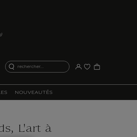
s
)
rechercher...
Votre compte
Liste d'achat
ES
NOUVEAUTÉS
ds, L'art à