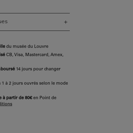
ues
lle
du musée du Louvre
isé
CB, Visa, Mastercard, Amex,
mboursé
14 jours pour changer
 1 à 2 jours ouvrés selon le mode
e à partir de 80€
en Point de
itions