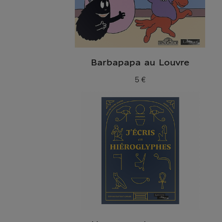
Barbapapa au Louvre
5 €
Prix ​​actuel