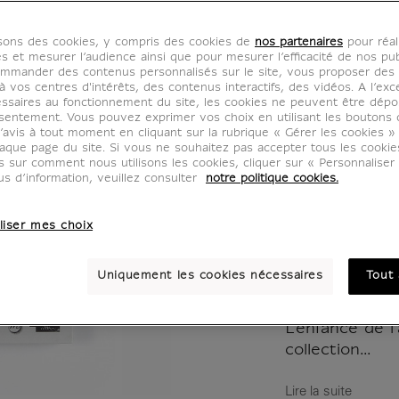
tout pe
isons des cookies, y compris des cookies de
nos partenaires
pour réal
Musée 
es et mesurer l’audience ainsi que pour mesurer l’efficacité de nos pub
mmander des contenus personnalisés sur le site, vous proposer des p
 vos centres d'intérêts, des contenus interactifs, des vidéos. A l’exc
JK197973
ssaires au fonctionnement du site, les cookies ne peuvent être dép
sentement. Vous pouvez exprimer vos choix en utilisant les boutons 
’avis à tout moment en cliquant sur la rubrique « Gérer les cookies »
aque page du site. Si vous ne souhaitez pas accepter tous les cooki
Mon premier l
us sur comment nous utilisons les cookies, cliquer sur « Personnalise
socle de référ
us d’information, veuillez consulter
notre politique cookies.
à partager en f
Chaque titre 
liser mes choix
œuvres, avec 
registre très 
Uniquement les cookies nécessaires
Tout 
à un registre
élaboré.
L'enfance de l
collection...
Lire la suite