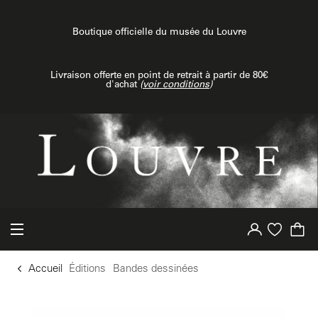
u contenu
 au menu
Boutique officielle du musée du Louvre
Livraison offerte en point de retrait à partir de 80€
d'achat
(
voir conditions
)
Votre compte
Liste d'achat
Accueil
Éditions
Bandes dessinées