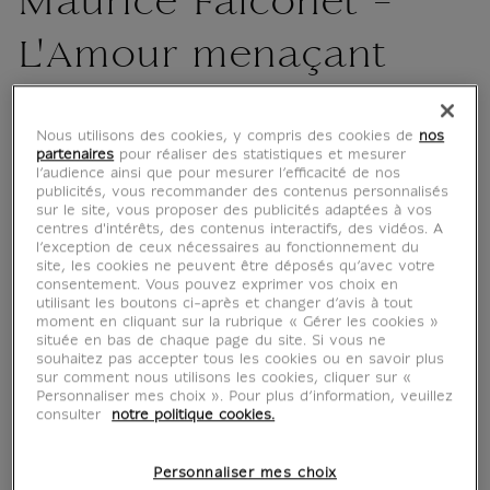
Maurice Falconet -
L'Amour menaçant
IS200074
Nous utilisons des cookies, y compris des cookies de
nos
partenaires
pour réaliser des statistiques et mesurer
Étienne-Maurice Falconet (1716 - 1791)
l’audience ainsi que pour mesurer l’efficacité de nos
publicités, vous recommander des contenus personnalisés
L'Amour menaçant
sur le site, vous proposer des publicités adaptées à vos
Commandée par Madame de Pompadour pour
centres d'intérêts, des contenus interactifs, des vidéos. A
l’exception de ceux nécessaires au fonctionnement du
l'hôtel d'Evreux à Paris vers 1757
site, les cookies ne peuvent être déposés qu’avec votre
Marbre - H. : 0,48 m. ; L. : 0,34 m. ; Pr. : 0,22
consentement. Vous pouvez exprimer vos choix en
utilisant les boutons ci-après et changer d’avis à tout
m.
moment en cliquant sur la rubrique « Gérer les cookies »
située en bas de chaque page du site. Si vous ne
L'œuvre orna les jardins de la demeure
souhaitez pas accepter tous les cookies ou en savoir plus
sur comment nous utilisons les cookies, cliquer sur «
parisienne de Madame de Pompadour, l'actuel
Personnaliser mes choix ». Pour plus d’information, veuillez
palais de l'Élysée. Cupidon, dieu...
consulter
notre politique cookies.
Lire la suite
Personnaliser mes choix