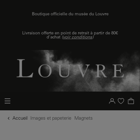
u contenu
 au menu
Boutique officielle du musée du Louvre
Livraison offerte en point de retrait à partir de 80€
d'achat
(
voir conditions
)
Votre compte
Liste d'achat
Accueil
Images et papeterie
Magnets