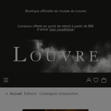
u contenu
 au menu
Boutique officielle du musée du Louvre
Livraison offerte en point de retrait à partir de 80€
d'achat
(
voir conditions
)
Votre compte
Liste d'achat
Accueil
Éditions
Catalogues d'exposition