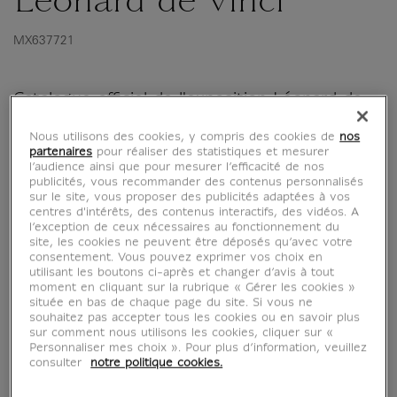
Léonard de Vinci
MX637721
Catalogue officiel de l'exposition Léonard de
Vinci au musée du Louvre du 24 octobre
Nous utilisons des cookies, y compris des cookies de
nos
2019 au 24 février 2020.
partenaires
pour réaliser des statistiques et mesurer
l’audience ainsi que pour mesurer l’efficacité de nos
L'année 2019, cinquième centenaire de la mort
publicités, vous recommander des contenus personnalisés
sur le site, vous proposer des publicités adaptées à vos
de Léonard de Vinci en France, revêt une
centres d'intérêts, des contenus interactifs, des vidéos. A
signification particulière pour le Louvre qui
l’exception de ceux nécessaires au fonctionnement du
site, les cookies ne peuvent être déposés qu’avec votre
possède la plus importante collection au
consentement. Vous pouvez exprimer vos choix en
monde de peintures...
utilisant les boutons ci-après et changer d’avis à tout
moment en cliquant sur la rubrique « Gérer les cookies »
située en bas de chaque page du site. Si vous ne
Lire la suite
souhaitez pas accepter tous les cookies ou en savoir plus
sur comment nous utilisons les cookies, cliquer sur «
Personnaliser mes choix ». Pour plus d’information, veuillez
consulter
notre politique cookies.
Caractéristiques
tion fermée