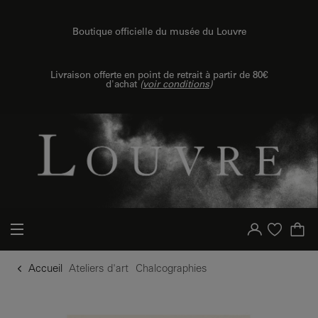
u contenu
 au menu
Boutique officielle du musée du Louvre
Livraison offerte en point de retrait à partir de 80€
d'achat
(
voir conditions
)
Votre compte
Liste d'achat
Accueil
Ateliers d'art
Chalcographies