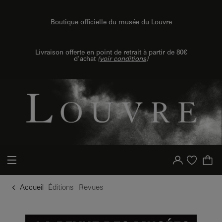
u contenu
 au menu
Boutique officielle du musée du Louvre
Livraison offerte en point de retrait à partir de 80€
d'achat
(
voir conditions
)
Votre compte
Liste d'achat
Accueil
Éditions
Revues