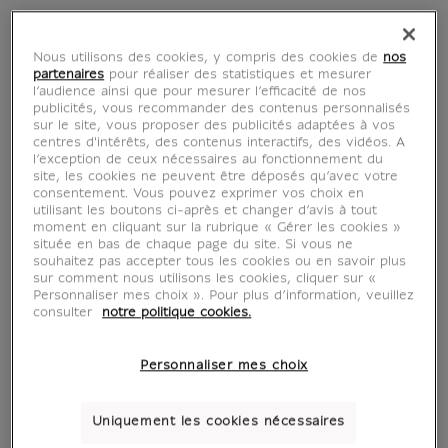
Revue des musées de
Nous utilisons des cookies, y compris des cookies de
nos
partenaires
pour réaliser des statistiques et mesurer
France n°4-2016 -
l’audience ainsi que pour mesurer l’efficacité de nos
publicités, vous recommander des contenus personnalisés
sur le site, vous proposer des publicités adaptées à vos
Revue du Louvre
centres d'intérêts, des contenus interactifs, des vidéos. A
l’exception de ceux nécessaires au fonctionnement du
site, les cookies ne peuvent être déposés qu’avec votre
LL001604
consentement. Vous pouvez exprimer vos choix en
utilisant les boutons ci-après et changer d’avis à tout
moment en cliquant sur la rubrique « Gérer les cookies »
située en bas de chaque page du site. Si vous ne
ÉVÉNEMENTS
souhaitez pas accepter tous les cookies ou en savoir plus
sur comment nous utilisons les cookies, cliquer sur «
Personnaliser mes choix ». Pour plus d’information, veuillez
St-GERMAIN-en-L. Musée d'Archéologie
consulter
notre politique cookies.
nationale Une sculpture en tôle de bronze
battu gallo-romaine redécouverte, Hélène
Personnaliser mes choix
CHEW
FONTAINEBLEAU. Musée Napoléon 1er Un
Uniquement les cookies nécessaires
sabre d'apparat offert par Murat au général