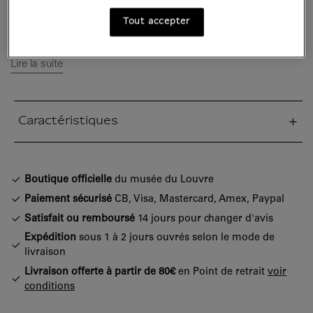
français Grenier : une pièce majeure pour
Tout accepter
évoquer la domination napoléonienne sur...
Lire la suite
Caractéristiques
tion fermée
Boutique officielle
du musée du Louvre
Paiement sécurisé
CB, Visa, Mastercard, Amex, Paypal
Satisfait ou remboursé
14 jours pour changer d'avis
Expédition
sous 1 à 2 jours ouvrés selon le mode de
livraison
Livraison offerte à partir de 80€
en Point de retrait
voir
conditions