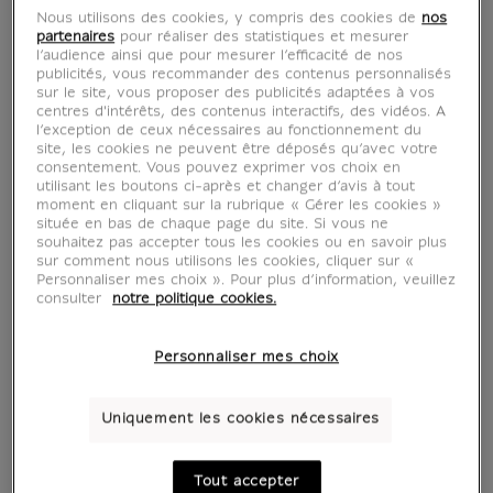
Nous utilisons des cookies, y compris des cookies de
nos
partenaires
pour réaliser des statistiques et mesurer
l’audience ainsi que pour mesurer l’efficacité de nos
publicités, vous recommander des contenus personnalisés
sur le site, vous proposer des publicités adaptées à vos
4 Œuvres
centres d'intérêts, des contenus interactifs, des vidéos. A
l’exception de ceux nécessaires au fonctionnement du
site, les cookies ne peuvent être déposés qu’avec votre
consentement. Vous pouvez exprimer vos choix en
utilisant les boutons ci-après et changer d’avis à tout
moment en cliquant sur la rubrique « Gérer les cookies »
située en bas de chaque page du site. Si vous ne
souhaitez pas accepter tous les cookies ou en savoir plus
sur comment nous utilisons les cookies, cliquer sur «
Personnaliser mes choix ». Pour plus d’information, veuillez
consulter
notre politique cookies.
Personnaliser mes choix
Portrait de François
Saint Jean Baptiste
Uniquement les cookies nécessaires
Ier
sous les traits de
Jean Clouet (1480-1541)
François Ier.
Tout accepter
À partir de
22 €
Inscription
Prix ​​actuel