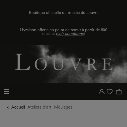
u contenu
 au menu
Boutique officielle du musée du Louvre
Livraison offerte en point de retrait à partir de 80€
d'achat
(
voir conditions
)
Votre compte
Liste d'achat
Accueil
Ateliers d'art
Moulages